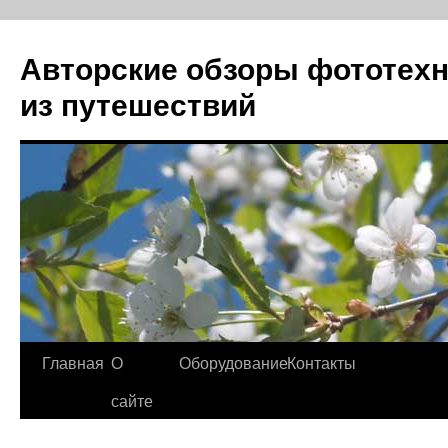
Авторские обзоры фототехн
из путешествий
Перейти
Главная
О
Оборудование
Контакты
к
сайте
содержимому