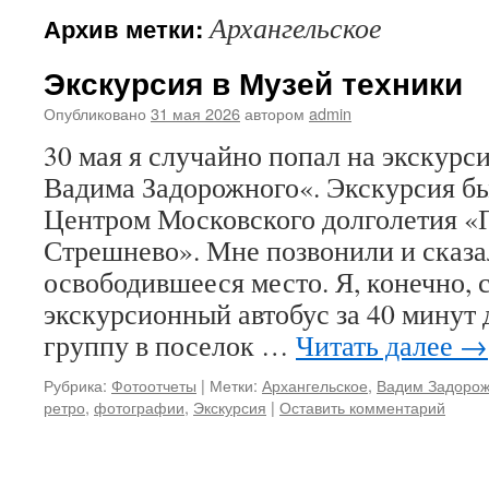
Архангельское
Архив метки:
Экскурсия в Музей техники
Опубликовано
31 мая 2026
автором
admin
30 мая я случайно попал на экскурс
Вадима Задорожного«. Экскурсия б
Центром Московского долголетия «
Стрешнево». Мне позвонили и сказал
освободившееся место. Я, конечно,
экскурсионный автобус за 40 минут
группу в поселок …
Читать далее
→
Рубрика:
Фотоотчеты
|
Метки:
Архангельское
,
Вадим Задоро
ретро
,
фотографии
,
Экскурсия
|
Оставить комментарий