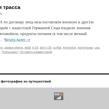
я трасса
in
ША по договору ленд-лиза поставляли военную и другую
рьбе с нацистской Германией.Сюда входили: военная
автомобили, продукты питания (в том числе яичный
 …
Читать далее
→
bra
,
alaska-siberia
,
alsib
,
b-25
,
bell p-39
,
curtiss
,
kingcobra
,
leand lease
,
usa
,
т
,
Покрышкин
|
Оставить комментарий
 фотографии из путешествий