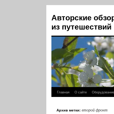
Авторские обзо
из путешествий
Главная
О сайте
Оборудовани
Перейти
к
второй фронт
Архив метки:
содержимому