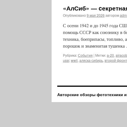
«АлСиб» — cекретна
Опубликовано
9 мая 2026
автором
adm
С осени 1942 и до 1945 года С
помощь СССР как союзнику в бо
техника, боеприпасы, топливо, 
порошок и знаменитая тушенка
Рубрика:
События
|
Метки:
a-20
,
airaco
ussr
,
wwii
,
аляска-сибирь
,
второй фрон
Авторские обзоры фототехники и