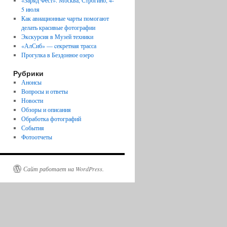
«Заряд Фест». Москва, Строгино, 4-
5 июля
Как авиационные чарты помогают
делать красивые фотографии
Экскурсия в Музей техники
«АлСиб» — cекретная трасса
Прогулка в Бездонное озеро
Рубрики
Анонсы
Вопросы и ответы
Новости
Обзоры и описания
Обработка фотографий
События
Фотоотчеты
Сайт работает на WordPress.