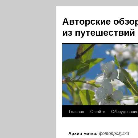
Авторские обзо
из путешествий
Главная
О сайте
Оборудовани
Перейти
к
фотопрогулка
Архив метки:
содержимому