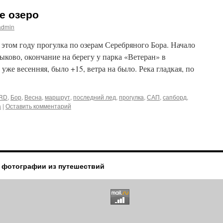
е озеро
admin
в этом году прогулка по озерам Серебряного Бора. Начало
ково, окончание на берегу у парка «Ветеран» в
уже весенняя, было +15, ветра на было. Река гладкая, по
RD
,
Бор
,
Весна
,
маршрут
,
последний лед
,
прогулка
,
САП
,
сапборд
,
а
|
Оставить комментарий
 фотографии из путешествий