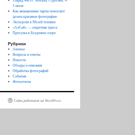
«Заряд Фест». Москва, Строгино, 4-
5 июля
Как авиационные чарты помогают
делать красивые фотографии
Экскурсия в Музей техники
«АлСиб» — cекретная трасса
Прогулка в Бездонное озеро
Рубрики
Анонсы
Вопросы и ответы
Новости
Обзоры и описания
Обработка фотографий
События
Фотоотчеты
Сайт работает на WordPress.