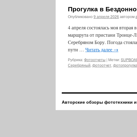
Прогулка в Бездонно
Опубликовано
9 апреля 2026
автором
4 апреля состоялась моя вторая 
маршрута от пристани Троице-Лы
Серебряном Бору. Погода стояла 
пути …
Читать далее
→
Рубрика:
Фотоотчеты
|
Метки:
SUPBOA
Серебряный
,
фотоотчет
,
фотопрогулк
Авторские обзоры фототехники и