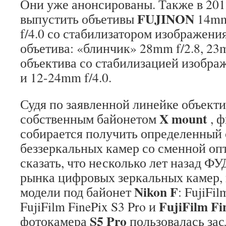
Они уже анонсированы. Также в 201
FUJINON
выпустить объетивы
14mm
f/4.0 со стабилизатором изображения
объетива: «блинчик» 28mm f/2.8, 23m
объектива со стабилизацией изобра
и 12-24mm f/4.0.
Судя по заявленной линейке объекти
X mount
собственным байонетом
, 
собирается получить определенный
беззеркальных камер со сменной оп
сказать, что несколько лет назад
рынка цифровых зеркальных камер, 
Nikon F
модели под байонет
: FujiFil
FujiFilm Fi
FujiFilm FinePix S3 Pro и
S5 Pro
фотокамера
пользовалась за