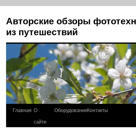
Авторские обзоры фототехн
из путешествий
Перейти
Главная
О
Оборудование
Контакты
к
сайте
содержимому