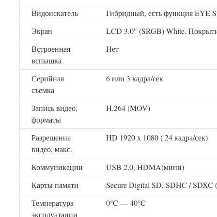
Видоискатель
Гибридный, есть функция EYE St
Экран
LCD 3.0″ (SRGB) White. Покрыт
Встроенная
Нет
вспышка
Серийная
6 или 3 кадра/сек
съемка
Запись видео,
H.264 (MOV)
форматы
Разрешение
HD 1920 x 1080 ( 24 кадра/сек)
видео, макс.
Коммуникации
USB 2.0, HDMA(мини)
Карты памяти
Secure Digital SD, SDHC / SDXC 
Температура
0°C — 40°C
эксплуатации