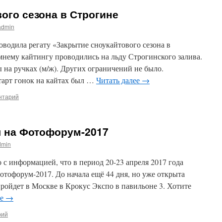
ого сезона в Строгине
admin
роводила регату «Закрытие сноукайтового сезона в
мнему кайтингу проводились на льду Строгинского залива.
ы на ручках (м/ж). Других ограничений не было.
арт гонок на кайтах был …
Читать далее
→
нтарий
я на Фотофорум-2017
dmin
 с информацией, что в период 20-23 апреля 2017 года
отофорум-2017. До начала ещё 44 дня, но уже открыта
ройдет в Москве в Крокус Экспо в павильоне 3. Хотите
ее
→
рий