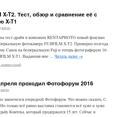
X-T2. Тест, обзор и сравнение её с
ю X-T1
м
admin
ил на тест-драйв в компании RENTAPHOTO новый флагман
зеркальную фотокамеру FUJIFILM X-T2. Примерно полгода
ему Canon на беззеркальную Fuji и теперь фотографирую 16-
JIFILM X-T1. Выданная мне …
Читать далее
→
ь комментарий
 апреля проходил Фотофорум 2016
admin
по закончился очередной Фотофорум. Что можно сказать. С
Но только всё равно выставка становится всё хуже и хуже.
удьбу Комтека, который продержался 15 лет. Сейчас и