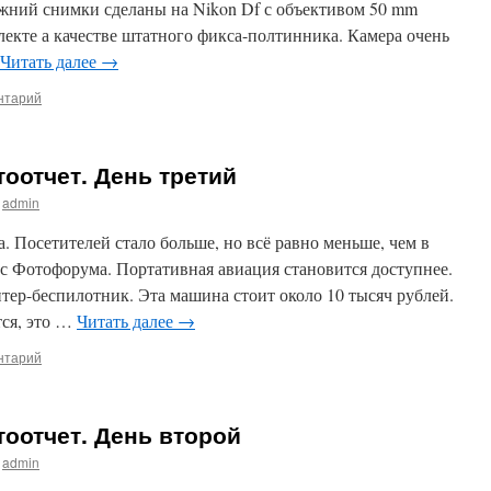
ижний снимки сделаны на Nikon Df с объективом 50 mm
плекте а качестве штатного фикса-полтинника. Камера очень
Читать далее
→
нтарий
оотчет. День третий
admin
. Посетителей стало больше, но всё равно меньше, чем в
с Фотофорума. Портативная авиация становится доступнее.
ер-беспилотник. Эта машина стоит около 10 тысяч рублей.
тся, это …
Читать далее
→
нтарий
оотчет. День второй
admin