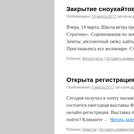
Закрытие сноукайтов
Опубликовано
19 марта 2017
автором
Вчера, 18 марта, Школа ветра п
Строгине». Соревнования по зи
Зачеты: абсолютный (м/ж); кайт
Приглашались все желающие. Ст
Рубрика:
Фотоотчеты
|
Оставить комме
Открыта регистраци
Опубликовано
7 марта 2017
автором
a
Сегодня получил в почту письмо
состоится ежегодная выставка Ф
онлайн-регистрация. Выставка п
пойти? Кликните …
Читать дал
Рубрика:
Новости
|
Оставить коммента