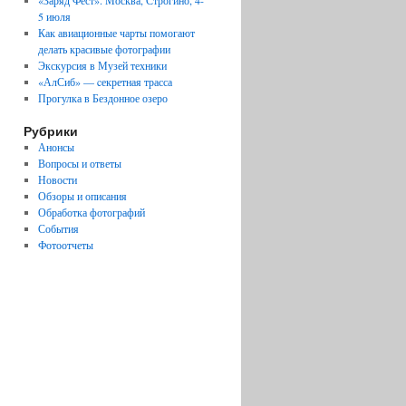
«Заряд Фест». Москва, Строгино, 4-
5 июля
Как авиационные чарты помогают
делать красивые фотографии
Экскурсия в Музей техники
«АлСиб» — cекретная трасса
Прогулка в Бездонное озеро
Рубрики
Анонсы
Вопросы и ответы
Новости
Обзоры и описания
Обработка фотографий
События
Фотоотчеты