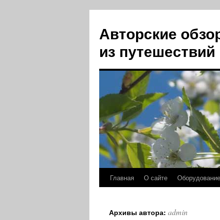
Авторские обзо
из путешествий
Главная
О сайте
Оборудовани
Перейти
к
admin
Архивы автора:
содержимому