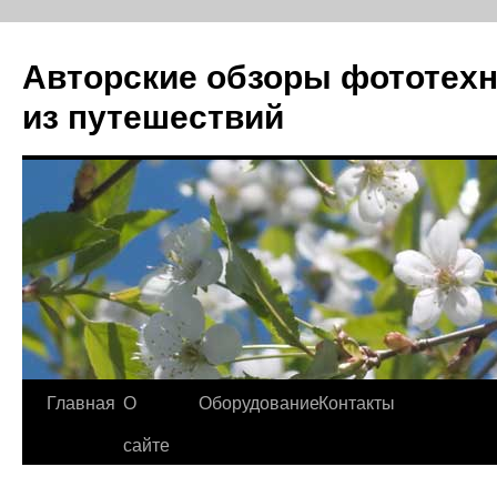
Авторские обзоры фототехн
из путешествий
Перейти
Главная
О
Оборудование
Контакты
к
сайте
содержимому