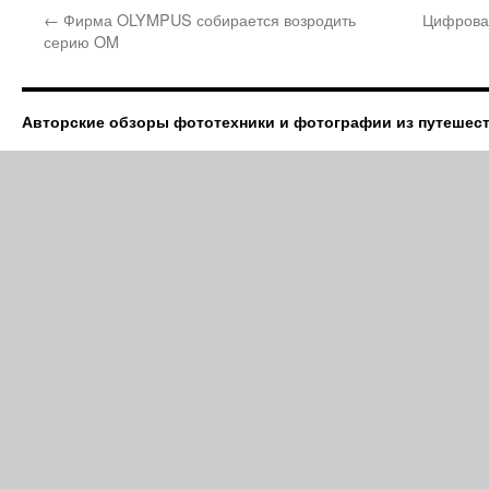
←
Фирма OLYMPUS собирается возродить
Цифрова
серию OM
Авторские обзоры фототехники и фотографии из путешес