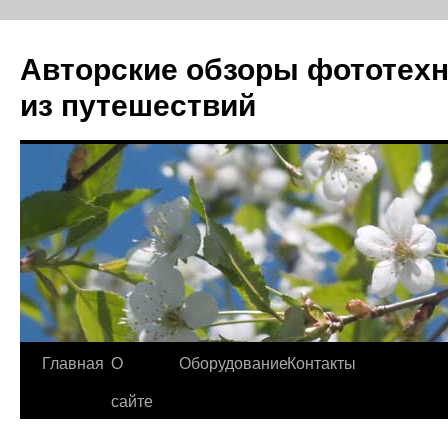
Авторские обзоры фототехн
из путешествий
Перейти
Главная
О
Оборудование
Контакты
к
сайте
содержимому