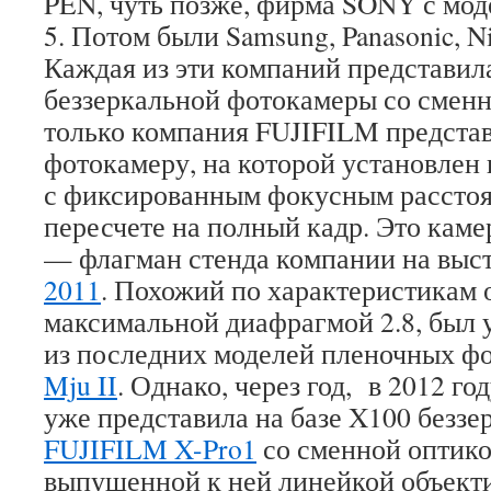
PEN, чуть позже, фирма SONY с мо
5. Потом были Samsung, Panasonic, N
Каждая из эти компаний представил
беззеркальной фотокамеры со сменн
только компания FUJIFILM предста
фотокамеру, на которой установлен
с фиксированным фокусным рассто
пересчете на полный кадр. Это кам
— флагман стенда компании на выс
2011
. Похожий по характеристикам о
максимальной диафрагмой 2.8, был 
из последних моделей пленочных ф
Mju II
. Однако, через год, в 2012 
уже представила на базе X100 безз
FUJIFILM X-Pro1
со сменной оптико
выпущенной к ней линейкой объект