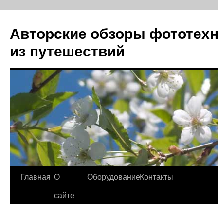
Авторские обзоры фототехн
из путешествий
Перейти
Главная
О
Оборудование
Контакты
к
сайте
содержимому