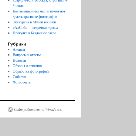
«Заряд Фест». Москва, Строгино, 4-
5 июля
Как авиационные чарты помогают
делать красивые фотографии
Экскурсия в Музей техники
«АлСиб» — cекретная трасса
Прогулка в Бездонное озеро
Рубрики
Анонсы
Вопросы и ответы
Новости
Обзоры и описания
Обработка фотографий
События
Фотоотчеты
Сайт работает на WordPress.