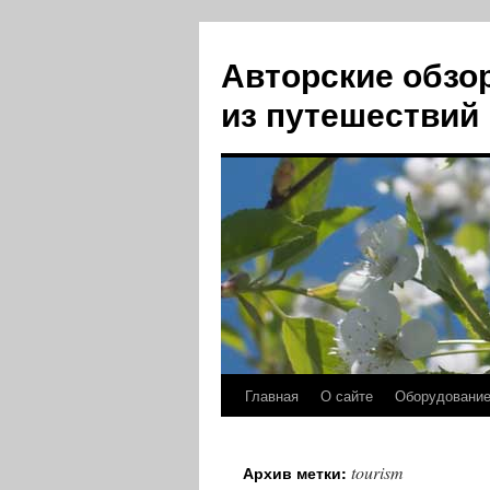
Авторские обзо
из путешествий
Главная
О сайте
Оборудовани
Перейти
к
tourism
Архив метки:
содержимому