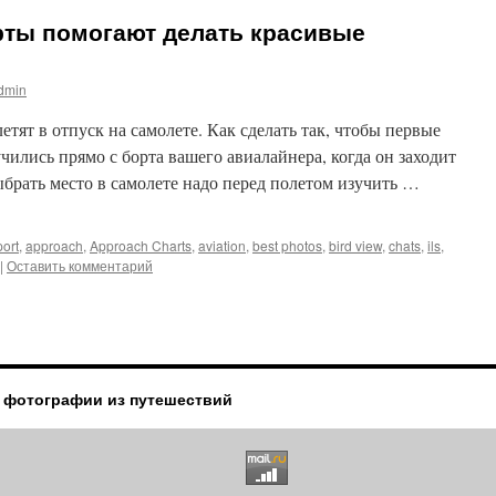
рты помогают делать красивые
dmin
тят в отпуск на самолете. Как сделать так, чтобы первые
чились прямо с борта вашего авиалайнера, когда он заходит
брать место в самолете надо перед полетом изучить …
port
,
approach
,
Approach Charts
,
aviation
,
best photos
,
bird view
,
chats
,
ils
,
|
Оставить комментарий
 фотографии из путешествий