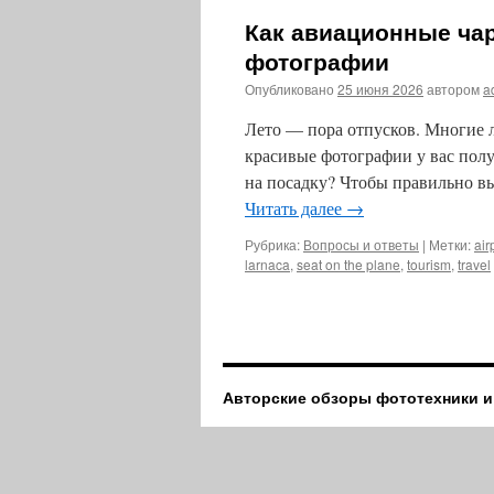
Как авиационные ча
фотографии
Опубликовано
25 июня 2026
автором
a
Лето — пора отпусков. Многие ле
красивые фотографии у вас полу
на посадку? Чтобы правильно вы
Читать далее
→
Рубрика:
Вопросы и ответы
|
Метки:
air
larnaca
,
seat on the plane
,
tourism
,
travel
Авторские обзоры фототехники и